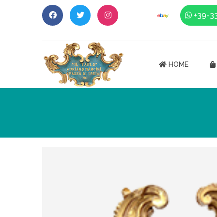
+39-3
HOME